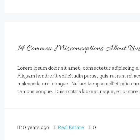
14 Common Misconceptions About Bus
Lorem ipsum dolor sit amet, consectetur adipiscing eli
Aliquam hendrerit sollicitudin purus, quis rutrum mi ac
malesuada orci congue. Nullam tempus sollicitudin cursus
tempus congue. Duis mattis laoreet neque, et ornare 
10 years ago
Real Estate
0