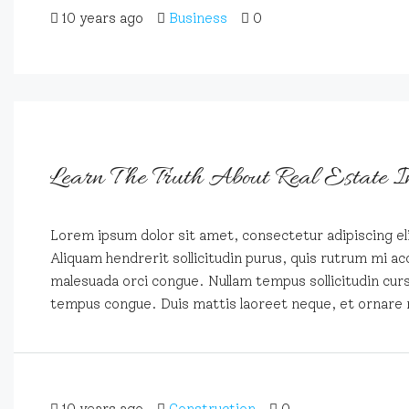
10 years ago
Business
0
Learn The Truth About Real Estate I
Lorem ipsum dolor sit amet, consectetur adipiscing eli
Aliquam hendrerit sollicitudin purus, quis rutrum mi ac
malesuada orci congue. Nullam tempus sollicitudin cursus
tempus congue. Duis mattis laoreet neque, et ornare 
10 years ago
Construction
0