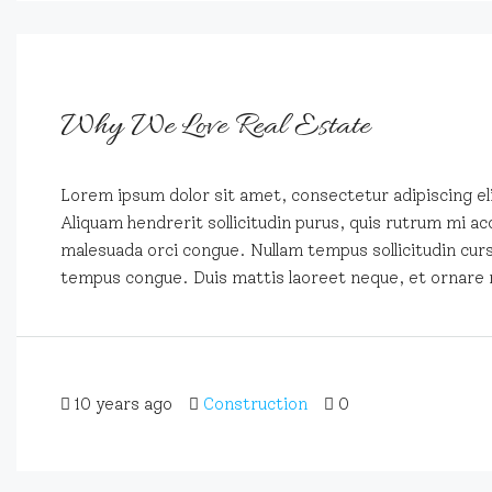
Why We Love Real Estate
Lorem ipsum dolor sit amet, consectetur adipiscing eli
Aliquam hendrerit sollicitudin purus, quis rutrum mi ac
malesuada orci congue. Nullam tempus sollicitudin cursus
tempus congue. Duis mattis laoreet neque, et ornare 
10 years ago
Construction
0