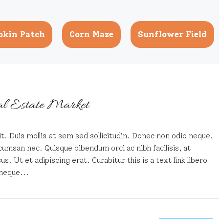
kin Patch
Corn Maze
Sunflower Field
eal Estate Market
t. Duis mollis et sem sed sollicitudin. Donec non odio neque.
cumsan nec. Quisque bibendum orci ac nibh facilisis, at
. Ut et adipiscing erat. Curabitur this is a text link libero
neque...