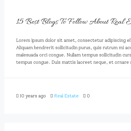
15 Best Blogs To Follow About Real E
Lorem ipsum dolor sit amet, consectetur adipiscing eli
Aliquam hendrerit sollicitudin purus, quis rutrum mi ac
malesuada orci congue. Nullam tempus sollicitudin cursus
tempus congue. Duis mattis laoreet neque, et ornare 
10 years ago
Real Estate
0