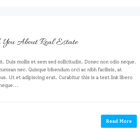
h You About Real Estate
t. Duis mollis et sem sed sollicitudin. Donec non odio neque.
cumsan nec. Quisque bibendum orci ac nibh facilisis, at
. Ut et adipiscing erat. Curabitur this is a text link libero
neque...
Read More