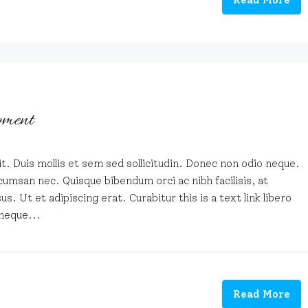
Read More
pment
t. Duis mollis et sem sed sollicitudin. Donec non odio neque.
cumsan nec. Quisque bibendum orci ac nibh facilisis, at
. Ut et adipiscing erat. Curabitur this is a text link libero
neque...
Read More