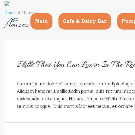
Home
Houzez
Main
Cafe & Dairy Bar
Pump
Houzez
Skills That You Can Learn In The R
Lorem ipsum dolor sit amet, consectetur adipiscing eli
Aliquam hendrerit sollicitudin purus, quis rutrum mi ac
malesuada orci congue. Nullam tempus sollicitudin cursus
tempus congue. Duis mattis laoreet neque, et ornare 