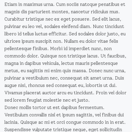
Etiam in maximus urna. Cum sociis natoque penatibus et
magnis dis parturient montes, nascetur ridiculus mus.
Curabitur tristique nec ex eget posuere. Sed elit lacus,
pulvinar eu leo vel, sodales eleifend diam. Nunc tincidunt
libero id tellus luctus efficitur. Sed sodales dolor justo, eu
ultrices ipsum suscipit non. Nullam eu dolor vitae felis
pellentesque finibus. Morbi id imperdiet nunc, non
commodo dolor. Quisque non tristique lacus. Ut faucibus,
magna in dapibus vehicula, lectus mauris pellentesque
metus, eu sagittis mi enim quis massa. Donec nunc urna,
pulvinar a vestibulum nec, consequat sit amet urna. Duis
augue nisi, rhoncus sed consequat eu, lobortis ut dui.
Vivamus placerat auctor arcu eu tincidunt. Proin vel dolor
sed lorem feugiat molestie nec et justo.
Donec mollis tortor ut est dapibus fermentum.
Vestibulum convallis nisl et ipsum sagittis, vel finibus dui
lacinia. Quisque ac mi et orci congue commodo in in erat.
Suspendisse vulputate tristique neque, eget sollicitudin