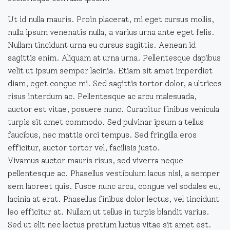
Ut id nulla mauris. Proin placerat, mi eget cursus mollis,
nulla ipsum venenatis nulla, a varius urna ante eget felis.
Nullam tincidunt urna eu cursus sagittis. Aenean id
sagittis enim. Aliquam at urna urna. Pellentesque dapibus
velit ut ipsum semper lacinia. Etiam sit amet imperdiet
diam, eget congue mi. Sed sagittis tortor dolor, a ultrices
risus interdum ac. Pellentesque ac arcu malesuada,
auctor est vitae, posuere nunc. Curabitur finibus vehicula
turpis sit amet commodo. Sed pulvinar ipsum a tellus
faucibus, nec mattis orci tempus. Sed fringilla eros
efficitur, auctor tortor vel, facilisis justo.
Vivamus auctor mauris risus, sed viverra neque
pellentesque ac. Phasellus vestibulum lacus nisl, a semper
sem laoreet quis. Fusce nunc arcu, congue vel sodales eu,
lacinia at erat. Phasellus finibus dolor lectus, vel tincidunt
leo efficitur at. Nullam ut tellus in turpis blandit varius.
Sed ut elit nec lectus pretium luctus vitae sit amet est.