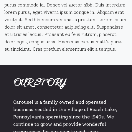
purus commodo id. Donec vel auctor nibh. Duis interdum
lorem purus, eget viverra ipsum congue in. Aliquam erat
volutpat. Sed bibendum venenatis pretium. Lorem ipsum
dolor sit amet, consectetur adipiscing elit. Suspendisse
et ultricies lectus. Praesent eu felis rutrum, placerat
dolor eget, congue urna. Maecenas cursus mattis purus
eu tincidunt. Cras pretium elementum elit a tempus.
OUR STORY
Carousel is a family owned and operated
business nestled in the village of Beach Lake,
Pennsylvania operating since the 1940s. We
continue to grow and provide wonderful
experiences for our guests each year